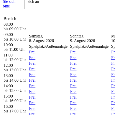
Sie sich
sich an
bitte
Bereich
08:00
bis 09:00 Uhr
09:00
Samstag
Sonntag
M
bis 10:00 Uhr
8. August 2026
9. August 2026
10
10:00
Spielplatz/Außenanlage
Spielplatz/Außenanlage
Sp
bis 11:00 Uhr
Frei
Frei
Fr
11:00
Frei
Frei
Fr
bis 12:00 Uhr
Frei
Frei
Fr
12:00
Frei
Frei
Fr
bis 13:00 Uhr
Frei
Frei
Fr
13:00
bis 14:00 Uhr
Frei
Frei
Fr
14:00
Frei
Frei
Fr
bis 15:00 Uhr
Frei
Frei
Fr
15:00
Frei
Frei
Fr
bis 16:00 Uhr
Frei
Frei
Fr
16:00
Frei
Frei
Fr
bis 17:00 Uhr
Frei
Frei
Fr